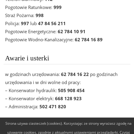
Pogotowie Ratunkowe:
999
Straż Pożarna:
998
Policja:
997
lub
47 84 56 211
Pogotowie Energetyczne:
62 784 10 91
Pogotowie Wodno-Kanalizacyjne:
62 784 16 89
Awarie i usterki
w godzinach urzędowania:
62 784 16 22
po godzinach
urzędowania i w dni wolne od pracy:
– Konserwator hydraulik:
505 908 454
– Konserwator elektryk:
668 128 923
– Administracja:
502 471 820
Strona używa ciasteczek (cookies). Korzystając ze strony wyrażasz zgodę na
Wieruszowska Spółdzielnia Mieszkaniowa © 2014-2026
używanie cookies, zgodnie z aktualnymi ustawieniami przeglądarki. Czytaj